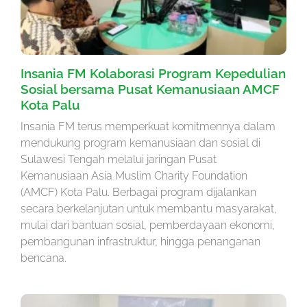
Insania FM Kolaborasi Program Kepedulian
Sosial bersama Pusat Kemanusiaan AMCF
Kota Palu
Insania FM terus memperkuat komitmennya dalam
mendukung program kemanusiaan dan sosial di
Sulawesi Tengah melalui jaringan Pusat
Kemanusiaan Asia Muslim Charity Foundation
(AMCF) Kota Palu. Berbagai program dijalankan
secara berkelanjutan untuk membantu masyarakat,
mulai dari bantuan sosial, pemberdayaan ekonomi,
pembangunan infrastruktur, hingga penanganan
bencana.