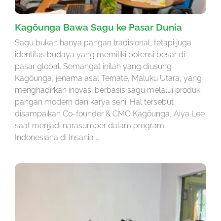
Kagōunga Bawa Sagu ke Pasar Dunia
Sagu bukan hanya pangan tradisional, tetapi juga
identitas budaya yang memiliki potensi besar di
pasar global. Semangat inilah yang diusung
Kagōunga, jenama asal Ternate, Maluku Utara, yang
menghadirkan inovasi berbasis sagu melalui produk
pangan modern dan karya seni. Hal tersebut
disampaikan Co-founder & CMO Kagōunga, Aiya Lee
saat menjadi narasumber dalam program
Indonesiana di Insania …