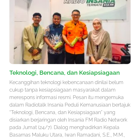
Teknologi, Bencana, dan Kesiapsiagaan
Kecanggihan teknologi kebencanaan dinilai belum
cukup tanpa kesiapsiagaan masyarakat dalam
merespons informasi resmi. Pesan itu mengemuka
dalam Radiotalk Insania Peduli Kemanusiaan bertajuk
“Teknologi, Bencana, dan Kesiapsiagaan” yang
disiarkan berjaringan oleh Insania FM Radio Network
pada Jumat (24/7). Dialog menghadirkan Kepala
Basarnas Maluku Utara, Iwan Ramadani, S.E., M.M.,