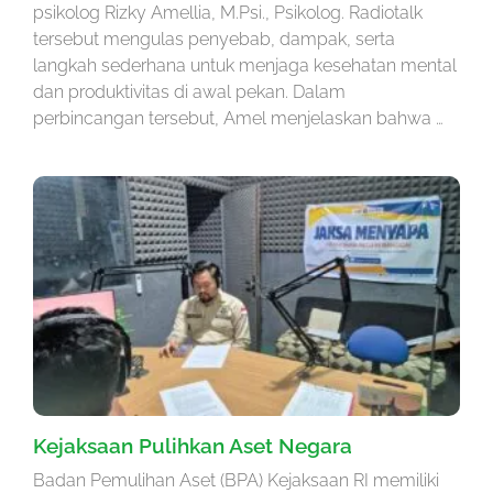
psikolog Rizky Amellia, M.Psi., Psikolog. Radiotalk
tersebut mengulas penyebab, dampak, serta
langkah sederhana untuk menjaga kesehatan mental
dan produktivitas di awal pekan. Dalam
perbincangan tersebut, Amel menjelaskan bahwa …
Kejaksaan Pulihkan Aset Negara
Badan Pemulihan Aset (BPA) Kejaksaan RI memiliki