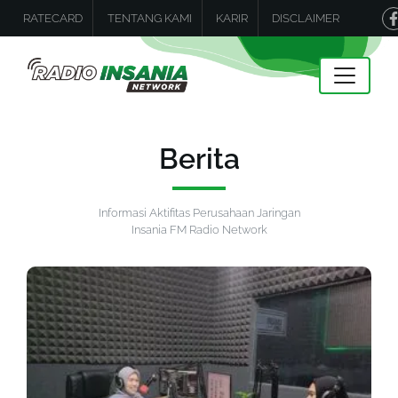
RATECARD
TENTANG KAMI
KARIR
DISCLAIMER
Berita
Informasi Aktifitas Perusahaan Jaringan
Insania FM Radio Network