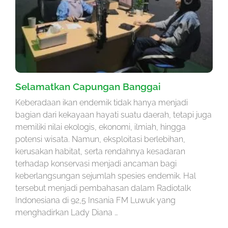
Selamatkan Capungan Banggai
Keberadaan ikan endemik tidak hanya menjadi
bagian dari kekayaan hayati suatu daerah, tetapi juga
memiliki nilai ekologis, ekonomi, ilmiah, hingga
potensi wisata. Namun, eksploitasi berlebihan,
kerusakan habitat, serta rendahnya kesadaran
terhadap konservasi menjadi ancaman bagi
keberlangsungan sejumlah spesies endemik. Hal
tersebut menjadi pembahasan dalam Radiotalk
Indonesiana di 92,5 Insania FM Luwuk yang
menghadirkan Lady Diana …