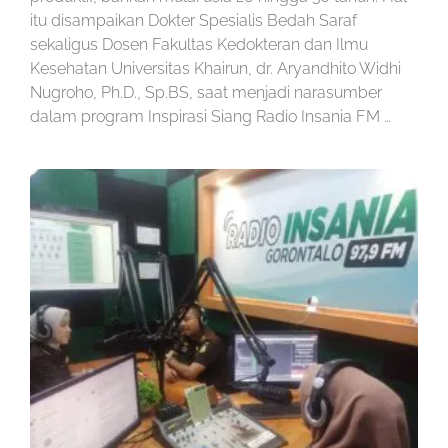
itu disampaikan Dokter Spesialis Bedah Saraf
sekaligus Dosen Fakultas Kedokteran dan Ilmu
Kesehatan Universitas Khairun, dr. Aryandhito Widhi
Nugroho, Ph.D., Sp.BS, saat menjadi narasumber
dalam program Inspirasi Siang Radio Insania FM …