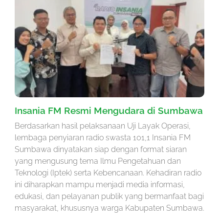
Insania FM Resmi Mengudara di Sumbawa
Berdasarkan hasil pelaksanaan Uji Layak Operasi,
lembaga penyiaran radio swasta 101,1 Insania FM
Sumbawa dinyatakan siap dengan format siaran
yang mengusung tema Ilmu Pengetahuan dan
Teknologi (Iptek) serta Kebencanaan. Kehadiran radio
ini diharapkan mampu menjadi media informasi,
edukasi, dan pelayanan publik yang bermanfaat bagi
masyarakat, khususnya warga Kabupaten Sumbawa.