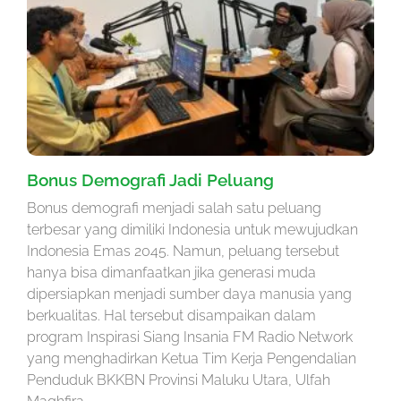
Bonus Demografi Jadi Peluang
Bonus demografi menjadi salah satu peluang
terbesar yang dimiliki Indonesia untuk mewujudkan
Indonesia Emas 2045. Namun, peluang tersebut
hanya bisa dimanfaatkan jika generasi muda
dipersiapkan menjadi sumber daya manusia yang
berkualitas. Hal tersebut disampaikan dalam
program Inspirasi Siang Insania FM Radio Network
yang menghadirkan Ketua Tim Kerja Pengendalian
Penduduk BKKBN Provinsi Maluku Utara, Ulfah