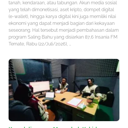
tanah, kendaraan, atau tabungan. Akun media sosial
yang telah dimonetisasi, aset kripto, dompet digital
(e-wallet), hingga karya digital kini juga memiliki nilai
ekonomi yang dapat menjadi bagian dari kekayaan
seseorang. Hal tersebut menjadi pembahasan dalam
program Saling Bahu yang disiarkan 87,6 Insania FM
Ternate, Rabu (22/Juli/2026), …