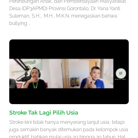
Perlindungan Anak, dan Pemberdayaan Masyarakat
Desa (DP3APMD) Provinsi Gorontalo, Dr. Yana Yanti
Suleman, S.H.,. M.H., M.K.N. menegaskan bahwa
bullying …
Stroke Tak Lagi Pilih Usia
Stroke kini tidak hanya menyerang lanjut usia, tetapi
juga semakin banyak ditemukan pada kelompok usia
produktif, bahkan mulai usia 20 hingga 30 tahun. Hal