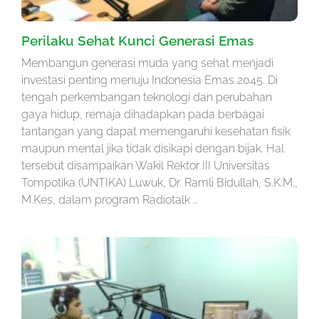
Perilaku Sehat Kunci Generasi Emas
Membangun generasi muda yang sehat menjadi
investasi penting menuju Indonesia Emas 2045. Di
tengah perkembangan teknologi dan perubahan
gaya hidup, remaja dihadapkan pada berbagai
tantangan yang dapat memengaruhi kesehatan fisik
maupun mental jika tidak disikapi dengan bijak. Hal
tersebut disampaikan Wakil Rektor III Universitas
Tompotika (UNTIKA) Luwuk, Dr. Ramli Bidullah, S.K.M.,
M.Kes, dalam program Radiotalk …