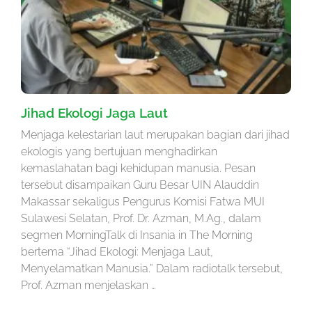
Jihad Ekologi Jaga Laut
Menjaga kelestarian laut merupakan bagian dari jihad
ekologis yang bertujuan menghadirkan
kemaslahatan bagi kehidupan manusia. Pesan
tersebut disampaikan Guru Besar UIN Alauddin
Makassar sekaligus Pengurus Komisi Fatwa MUI
Sulawesi Selatan, Prof. Dr. Azman, M.Ag., dalam
segmen MorningTalk di Insania in The Morning
bertema “Jihad Ekologi: Menjaga Laut,
Menyelamatkan Manusia.” Dalam radiotalk tersebut,
Prof. Azman menjelaskan …