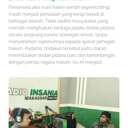
Fenomena aksi main hakim sendiri (eigenrichting)
masih menjadi persoalan yang kerap terjadi di
berbagai daerah. Tidak sedikit masyarakat yang
memilih menghukum terduga pelaku tindak pidana
secara langsung karena dorongan emosi, tanpa
menyerahkan sepenuhnya kepada aparat penegak
hukum. Padahal, tindakan tersebut justru dapat
menimbulkan tindak pidana baru dan bertentangan
dengan prinsip negara hukum. Isu ini menjadi …