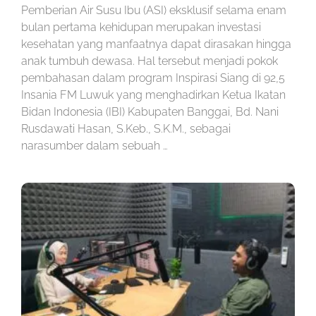
Pemberian Air Susu Ibu (ASI) eksklusif selama enam
bulan pertama kehidupan merupakan investasi
kesehatan yang manfaatnya dapat dirasakan hingga
anak tumbuh dewasa. Hal tersebut menjadi pokok
pembahasan dalam program Inspirasi Siang di 92,5
Insania FM Luwuk yang menghadirkan Ketua Ikatan
Bidan Indonesia (IBI) Kabupaten Banggai, Bd. Nani
Rusdawati Hasan, S.Keb., S.K.M., sebagai
narasumber dalam sebuah …