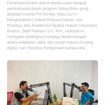
Fenomena konten viral di media sosial menjadi
pembahasan dalam program Saling Bahu yang
disiarkan Insania FM Ternate, Rabu (15/7).
Menghadirkan Content Producer Narasi, Ivan
Prasetya, dan Akademisi Fakultas Hukum Universitas
Khairun, Didith Prahara, S.H., M.H., radiotalk ini
mengulas pentingnya menjaga keseimbangan
antara kreativitas, etika, dan aturan hukum di ruang
digital. Ivan Prasetya menjelaskan bahwa viral …