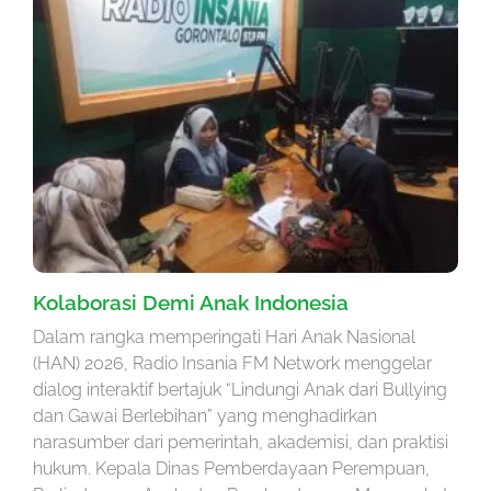
Kolaborasi Demi Anak Indonesia
Dalam rangka memperingati Hari Anak Nasional
(HAN) 2026, Radio Insania FM Network menggelar
dialog interaktif bertajuk “Lindungi Anak dari Bullying
dan Gawai Berlebihan” yang menghadirkan
narasumber dari pemerintah, akademisi, dan praktisi
hukum. Kepala Dinas Pemberdayaan Perempuan,