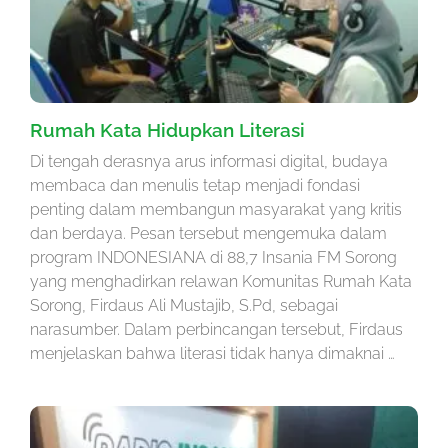
Rumah Kata Hidupkan Literasi
Di tengah derasnya arus informasi digital, budaya
membaca dan menulis tetap menjadi fondasi
penting dalam membangun masyarakat yang kritis
dan berdaya. Pesan tersebut mengemuka dalam
program INDONESIANA di 88,7 Insania FM Sorong
yang menghadirkan relawan Komunitas Rumah Kata
Sorong, Firdaus Ali Mustajib, S.Pd, sebagai
narasumber. Dalam perbincangan tersebut, Firdaus
menjelaskan bahwa literasi tidak hanya dimaknai …