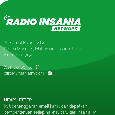
Jl. Slamet Riyadi IV No.11
Kebon Manggis, Matraman, Jakarta Timur
Indonesia 13150
(021) 85900335
office@insaniafm.com
NEWSLETTER
Ikut berlangganan email kami, dan dapatkan
pemberitahuan setiap hal-hal baru dari InsaniaFM