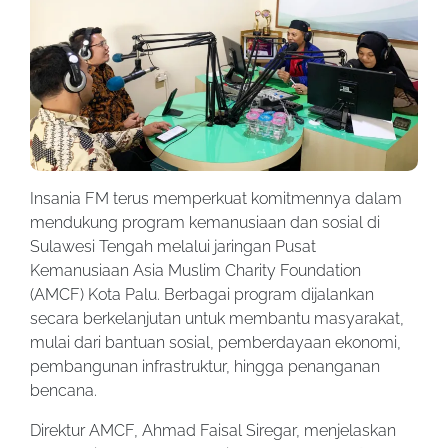
Insania FM terus memperkuat komitmennya dalam
mendukung program kemanusiaan dan sosial di
Sulawesi Tengah melalui jaringan Pusat
Kemanusiaan Asia Muslim Charity Foundation
(AMCF) Kota Palu. Berbagai program dijalankan
secara berkelanjutan untuk membantu masyarakat,
mulai dari bantuan sosial, pemberdayaan ekonomi,
pembangunan infrastruktur, hingga penanganan
bencana.
Direktur AMCF, Ahmad Faisal Siregar, menjelaskan