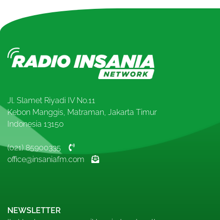
Jl. Slamet Riyadi IV No.11
Kebon Manggis, Matraman, Jakarta Timur
Indonesia 13150
(021) 85900335
office@insaniafm.com
NEWSLETTER