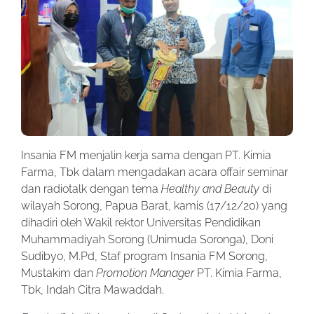
Insania FM menjalin kerja sama dengan PT. Kimia
Farma, Tbk dalam mengadakan acara offair seminar
dan radiotalk dengan tema
Healthy and Beauty
di
wilayah Sorong, Papua Barat, kamis (17/12/20) yang
dihadiri oleh Wakil rektor Universitas Pendidikan
Muhammadiyah Sorong (Unimuda Soronga), Doni
Sudibyo, M.Pd, Staf program Insania FM Sorong,
Mustakim dan
Promotion Manager
PT. Kimia Farma,
Tbk, Indah Citra Mawaddah.