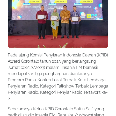
Pada ajang Komisi Penyiaran Indonesia Daerah (KPID)
Award Gorontalo tahun 2023 yang berlangsung
Jumat (08/12/2023) malam, Insania FM berhasil
mendapatkan tiga penghargaan diantaranya
Program Radio. Konten Lokal Terbaik Ke-2 Lembaga
Penyiaran Radio, Kategori Talkshow Terbaik Lembaga
Penyiaran Radio,
Kategori Penyiar Radio Terfavorit ke-
2.
Sebelumnya Ketua KPID Gorontalo Safrin Saifi yang
hadir di studio Insania FM, Rabu (06/12/2023) siang,