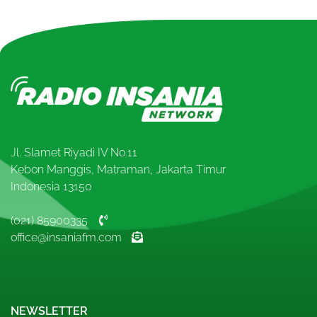
Jl. Slamet Riyadi IV No.11
Kebon Manggis, Matraman, Jakarta Timur
Indonesia 13150
(021) 85900335
office@insaniafm.com
NEWSLETTER