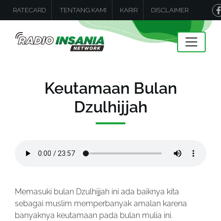
RATECARD
TENTANG KAMI
KARIR
DISCLAIMER
Keutamaan Bulan
Dzulhijjah
Memasuki bulan Dzulhijjah ini ada baiknya kita
sebagai muslim memperbanyak amalan karena
banyaknya keutamaan pada bulan mulia ini.