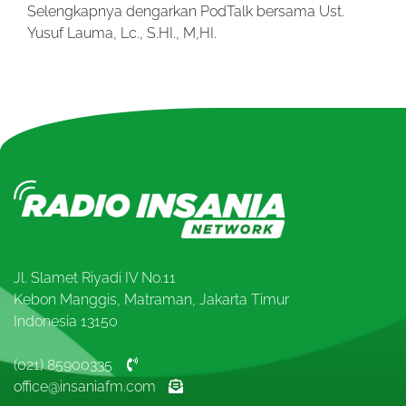
Selengkapnya dengarkan PodTalk bersama Ust.
Yusuf Lauma, Lc., S.HI., M,HI.
Jl. Slamet Riyadi IV No.11
Kebon Manggis, Matraman, Jakarta Timur
Indonesia 13150
(021) 85900335
office@insaniafm.com