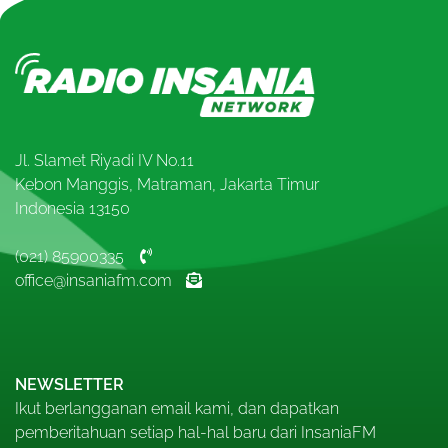
Jl. Slamet Riyadi IV No.11
Kebon Manggis, Matraman, Jakarta Timur
Indonesia 13150
(021) 85900335
office@insaniafm.com
NEWSLETTER
Ikut berlangganan email kami, dan dapatkan
pemberitahuan setiap hal-hal baru dari InsaniaFM